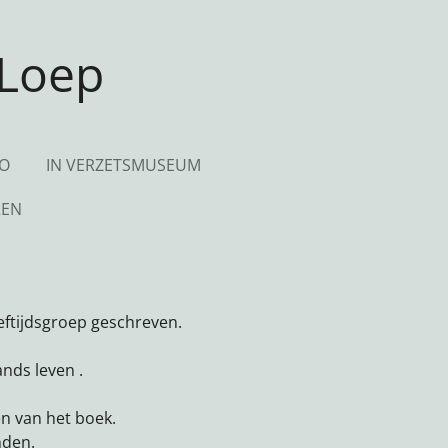
 Loep
LO
IN VERZETSMUSEUM
REN
eeftijdsgroep geschreven.
nds leven .
n van het boek.
nden.