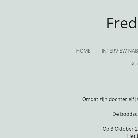
Ga
direct
Fred
naar
de
hoofdinhoud
HOME
INTERVIEW NA
PU
Omdat zijn dochter elf j
De boodsch
Op 3 Oktober 2
Het 